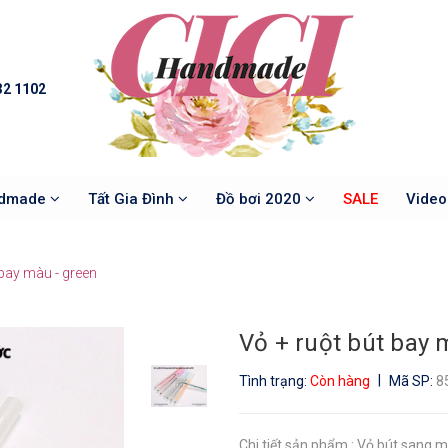
32 1102
ndmade
Tất Gia Đình
Đồ bơi 2020
SALE
Vide
 bay màu - green
Vỏ + ruột bút bay 
|
Tình trạng:
Còn hàng
Mã SP:
8
Chi tiết sản phẩm : Vỏ bút sang 