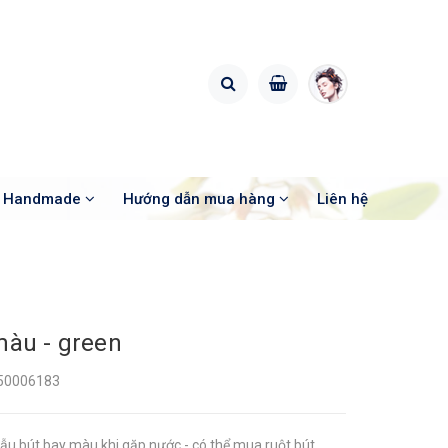
o Handmade
Hướng dẫn mua hàng
Liên hệ
màu - green
50006183
mẫu bút bay màu khi gặp nước - có thể mua ruột bút