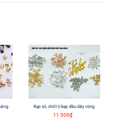
 bằng
Kẹp sò, chốt U kẹp đầu dây vòng
Hạt bi
11.500₫