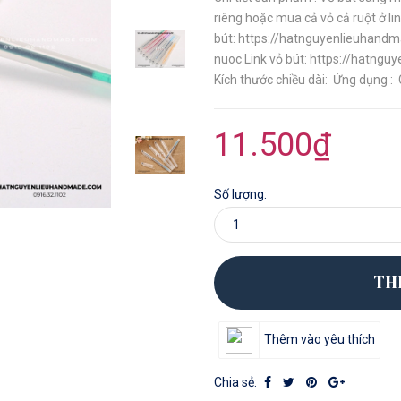
riêng hoặc mua cả vỏ cả ruột ở li
bút: https://hatnguyenlieuhand
nuoc Link vỏ bút: https://hatn
Kích thước chiều dài: Ứng dụng : C
11.500₫
Số lượng:
TH
Thêm vào yêu thích
Chia sẻ: