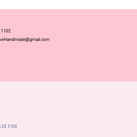
.1102
loveHandmade@gmail.com
 32 1102