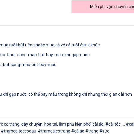
Miễn phí vận chuyển ch
mua ruột bút riêng hoặc mua cả vỏ cả ruột ở link khác
m/ruot-but-sang-mau-but-bay-mau-khi-gap-nuoc
/vo-but-sang-mau-but-bay-mau
khi gặp nước, có thể bay màu trong không khí nhưng thời gian dài hơn
ổ trang, dây chuyền, hoa tai, làm phụ kiện phối cài áo, #cài tóc .... 
 #tramcaitoccodau #tramcaicotrang #càiáo #trang #sức