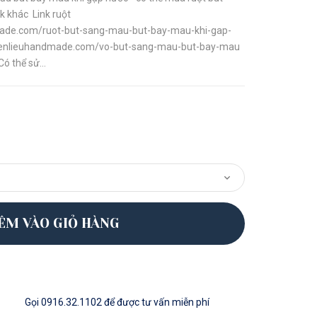
nk khác Link ruột
made.com/ruot-but-sang-mau-but-bay-mau-khi-gap-
guyenlieuhandmade.com/vo-but-sang-mau-but-bay-mau
ó thể sử...
ÊM VÀO GIỎ HÀNG
Gọi
0916.32.1102
để được tư vấn miễn phí