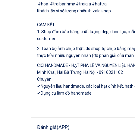
#hoa #traibanhmy #traigia #hattrai
Khách lấy sỉ số lượng nhiều ib zalo shop
----------------------------------------
CAM KẾT:
1. Shop đảm bảo hàng chất lượng đẹp, chọn lọc, mẫu 
customer.
2. Toàn bộ ảnh chụp thật, do shop tự chụp bằng máy 
thực tế vì nhiều nguyên nhân (độ phân giải của màn 
CICI HANDMADE - HẠT PHA LÊ VÀ NGUYÊN LIỆU H
Minh Khai, Hai Bà Trưng, Hà Nội - 0916321102
Chuyên:
✔Nguyên liệu handmade, các loại hạt đính kết, hath
✔Dụng cụ làm đồ handmade
Đánh giá(APP)