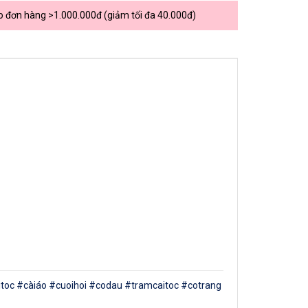
o đơn hàng >1.000.000đ (giảm tối đa 40.000đ)
#càitoc #càiáo #cuoihoi #codau #tramcaitoc #cotrang