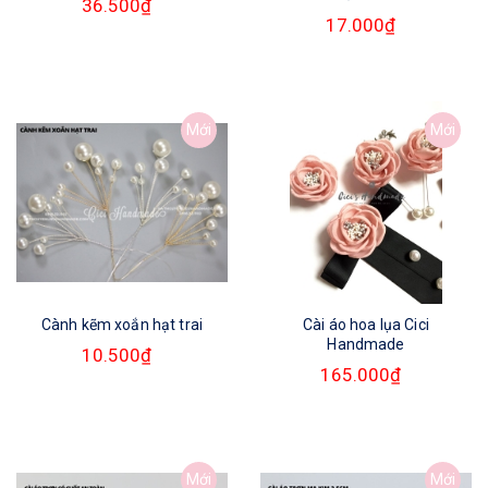
36.500₫
17.000₫
Mới
Mới
Cành kẽm xoắn hạt trai
Cài áo hoa lụa Cici
Handmade
10.500₫
165.000₫
Mới
Mới