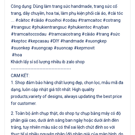
Công dụng: Dùng làm trang sức handmade, trang sức cổ
trang, dây chuyền, hoa tai, làm phụ kiện phối cài áo, #cài tóc
.... #càitoc #càiáo #cuoihoi #codau #tramcaitoc #cotrang
#trangsuc #phukientrangsuc #phukientoc #ruyban
#tramcaitoccodau #tramcaicotrang #càiáo #trang #sức
#keptoc #kepcasau #DIY #handmade #xuongkep
#suonkep #xuongcap #suoncap #kepmovit
#hoa
Khách lấy sỉ số lượng nhiều ib zalo shop
----------------------------------------
CAM KẾT:
1. Shop đảm bảo hàng chất lượng đẹp, chọn lọc, mẫu mã đa
dạng, luôn cập nhật giá tốt nhất. High quality
products,variety of designs, always updating the best price
for customer.
2. Toàn bộ ảnh chụp thật, do shop tự chụp bằng máy có độ
phân giải cao, dưới ánh sáng ban ngày hoặc dưới ánh đèn
trắng, tuy nhiên màu sắc có thể sai lệch chút đỉnh so với
thực tế vì nhiều nguyên nhân (độ phân giải của màn hình, do