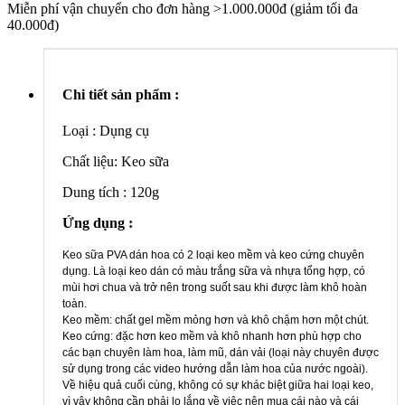
Miễn phí vận chuyển cho đơn hàng >1.000.000đ (giảm tối đa
40.000đ)
Chi tiết sản phẩm :
Loại : Dụng cụ
Chất liệu: Keo sữa
Dung tích : 120g
Ứng dụng :
Keo sữa PVA dán hoa có 2 loại keo mềm và keo cứng chuyên
dụng. Là loại keo dán có màu trắng sữa và nhựa tổng hợp, có
mùi hơi chua và trở nên trong suốt sau khi được làm khô hoàn
toàn.
Keo mềm: chất gel mềm mỏng hơn và khô chậm hơn một chút.
Keo cứng: đặc hơn keo mềm và khô nhanh hơn phù hợp cho
các bạn chuyên làm hoa, làm mũ, dán vải (loại này chuyên được
sử dụng trong các video hướng dẫn làm hoa của nước ngoài).
Về hiệu quả cuối cùng, không có sự khác biệt giữa hai loại keo,
vì vậy không cần phải lo lắng về việc nên mua cái nào và cái