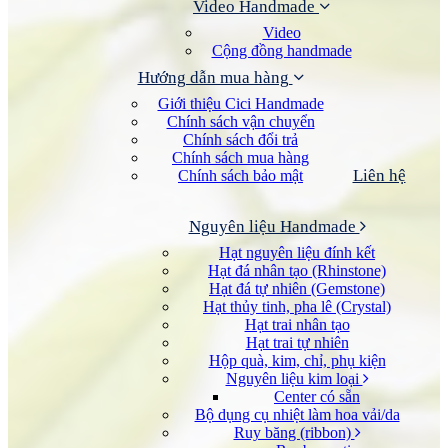
Video Handmade
Video
Cộng đồng handmade
Hướng dẫn mua hàng
Giới thiệu Cici Handmade
Chính sách vận chuyển
Chính sách đổi trả
Chính sách mua hàng
Liên hệ
Chính sách bảo mật
Nguyên liệu Handmade
Hạt nguyên liệu đính kết
Hạt đá nhân tạo (Rhinstone)
Hạt đá tự nhiên (Gemstone)
Hạt thủy tinh, pha lê (Crystal)
Hạt trai nhân tạo
Hạt trai tự nhiên
Hộp quà, kim, chỉ, phụ kiện
Nguyên liệu kim loại
Center có sẵn
Bộ dụng cụ nhiệt làm hoa vải/da
Ruy băng (ribbon)