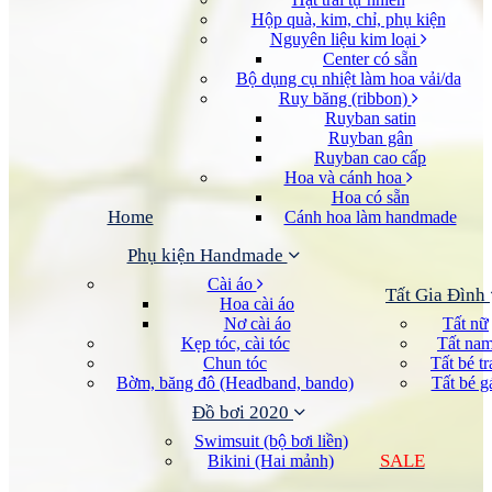
Hộp quà, kim, chỉ, phụ kiện
Nguyên liệu kim loại
Center có sẵn
Bộ dụng cụ nhiệt làm hoa vải/da
Ruy băng (ribbon)
Ruyban satin
Ruyban gân
Ruyban cao cấp
Hoa và cánh hoa
Hoa có sẵn
Home
Cánh hoa làm handmade
Phụ kiện Handmade
Cài áo
Tất Gia Đình
Hoa cài áo
Nơ cài áo
Tất nữ
Kẹp tóc, cài tóc
Tất na
Chun tóc
Tất bé tr
Bờm, băng đô (Headband, bando)
Tất bé g
Đồ bơi 2020
Swimsuit (bộ bơi liền)
SALE
Bikini (Hai mảnh)