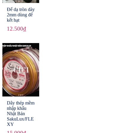
Đế dạ tròn dày
2mm dùng để
kết hạt
12.500₫
Dây thép mềm
nhập khẩu
Nhật Bản
SakuLux/FLE
XY
15.000₫