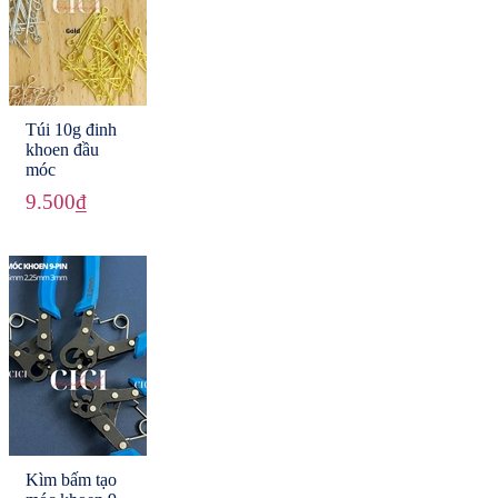
Túi 10g đinh
khoen đầu
móc
9.500₫
Kìm bấm tạo