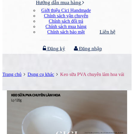
Hướng dẫn mua hàng
Giới thiệu Cici Handmade
Chính sách vận chuyển
Chính sách đổi trả
Chính sách mua hàng
Liên hệ
Chính sách bảo mật
Đăng ký
Đăng nhập
Trang chủ
Dụng cụ khác
Keo sữa PVA chuyên làm hoa vải