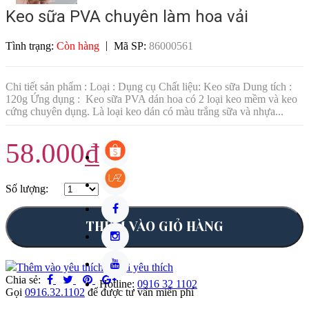
Keo sữa PVA chuyên làm hoa vải
|
Tình trạng:
Còn hàng
Mã SP:
86000561
Chi tiết sản phẩm : Loại : Dụng cụ Chất liệu: Keo sữa Dung tích :
120g Ứng dụng : Keo sữa PVA dán hoa có 2 loại keo mềm và keo
cứng chuyên dụng. Là loại keo dán có màu trắng sữa và nhựa...
58.000₫
Số lượng:
THÊM VÀO GIỎ HÀNG
Thêm vào yêu thích
Đã yêu thích
Chia sẻ:
Hotline:
0916 32 1102
Gọi
0916.32.1102
để được tư vấn miễn phí