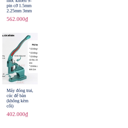
móc khoen 9-
pin cỡ 1.5mm
2.25mm 3mm
562.000₫
Máy đóng trai,
cúc để bàn
(không kèm
cối)
402.000₫