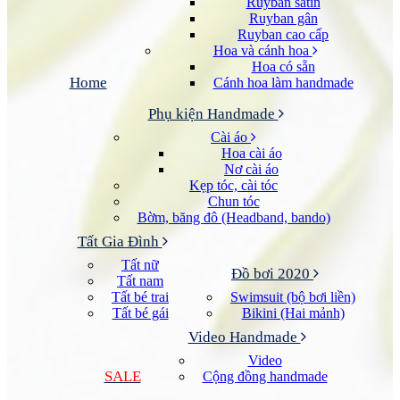
Ruyban satin
Ruyban gân
Ruyban cao cấp
Hoa và cánh hoa
Hoa có sẵn
Home
Cánh hoa làm handmade
Phụ kiện Handmade
Cài áo
Hoa cài áo
Nơ cài áo
Kẹp tóc, cài tóc
Chun tóc
Bờm, băng đô (Headband, bando)
Tất Gia Đình
Tất nữ
Đồ bơi 2020
Tất nam
Tất bé trai
Swimsuit (bộ bơi liền)
Tất bé gái
Bikini (Hai mảnh)
Video Handmade
Video
SALE
Cộng đồng handmade