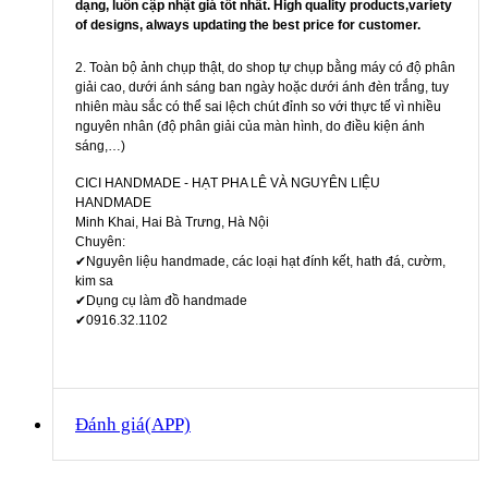
dạng, luôn cập nhật giá tốt nhất. High quality products,variety
of designs, always updating the best price for customer.
2. Toàn bộ ảnh chụp thật, do shop tự chụp bằng máy có độ phân
giải cao, dưới ánh sáng ban ngày hoặc dưới ánh đèn trắng, tuy
nhiên màu sắc có thể sai lệch chút đỉnh so với thực tế vì nhiều
nguyên nhân (độ phân giải của màn hình, do điều kiện ánh
sáng,…)
CICI HANDMADE - HẠT PHA LÊ VÀ NGUYÊN LIỆU
HANDMADE
Minh Khai, Hai Bà Trưng, Hà Nội
Chuyên:
✔Nguyên liệu handmade, các loại hạt đính kết, hath đá, cườm,
kim sa
✔Dụng cụ làm đồ handmade
✔0916.32.1102
Đánh giá(APP)