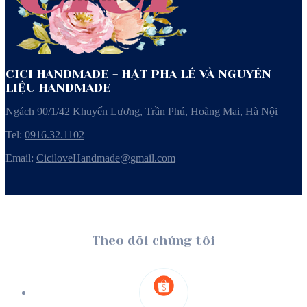
CICI HANDMADE - HẠT PHA LÊ VÀ NGUYÊN
LIỆU HANDMADE
Ngách 90/1/42 Khuyến Lương, Trần Phú, Hoàng Mai, Hà Nội
Tel:
0916.32.1102
Email:
CiciloveHandmade@gmail.com
Theo dõi chúng tôi