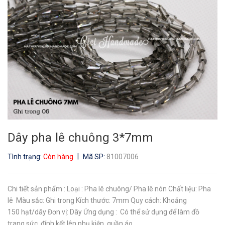
Dây pha lê chuông 3*7mm
|
Tình trạng:
Còn hàng
Mã SP:
81007006
Chi tiết sản phẩm : Loại : Pha lê chuông/ Pha lê nón Chất liệu: Pha
lê Màu sắc: Ghi trong Kích thước: 7mm Quy cách: Khoảng
150 hạt/dây Đơn vị: Dây Ứng dụng : Có thể sử dụng để làm đồ
trang sức, đính kết lên phụ kiện, quần áo,...