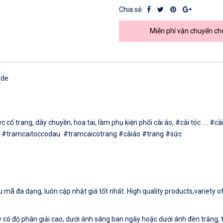
Chia sẻ:
Miễn phí vận chuyển ch
made
ổ trang, dây chuyền, hoa tai, làm phụ kiện phối cài áo, #cài tóc .... 
 #tramcaitoccodau #tramcaicotrang #càiáo #trang #sức
mã đa dạng, luôn cập nhật giá tốt nhất. High quality products,variety of
có độ phân giải cao, dưới ánh sáng ban ngày hoặc dưới ánh đèn trắng, tu