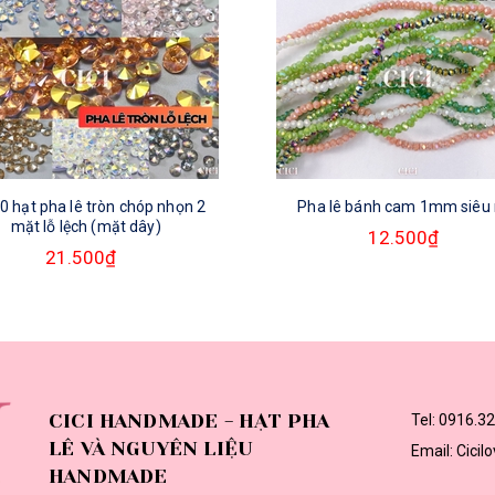
20 hạt pha lê tròn chóp nhọn 2
Pha lê bánh cam 1mm siêu
mặt lỗ lệch (mặt dây)
12.500₫
21.500₫
CICI HANDMADE - HẠT PHA
Tel:
0916.32
LÊ VÀ NGUYÊN LIỆU
Email:
Cici
HANDMADE