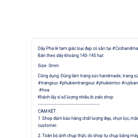
Dây Pha lê tam giác loại đẹp có sẵn tại #Cicihand
Bán theo dây khoảng 140-145 hạt
Size: 3mm
Công dụng: Dùng làm trang sức handmade, trang sức c
#trangsuc #phukientrangsuc #phukientoc #ruyban
#hoa
Khách lấy sỉ số lượng nhiều ib zalo shop
----------------------------------------
CAM KẾT:
1. Shop đảm bảo hàng chất lượng đẹp, chọn lọc, mẫu 
customer.
2. Toàn bộ ảnh chụp thật, do shop tự chụp bằng máy 