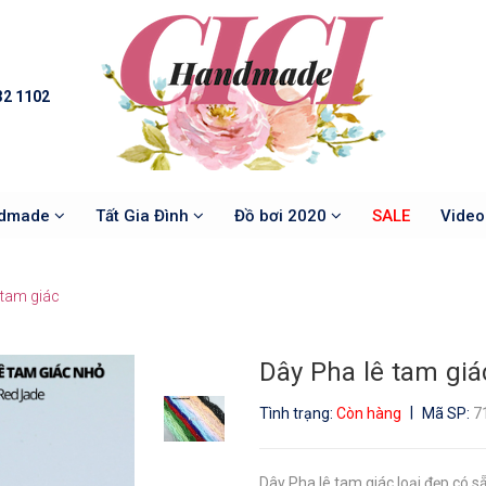
32 1102
ndmade
Tất Gia Đình
Đồ bơi 2020
SALE
Vide
 tam giác
Dây Pha lê tam giá
|
Tình trạng:
Còn hàng
Mã SP:
7
Dây Pha lê tam giác loại đẹp có