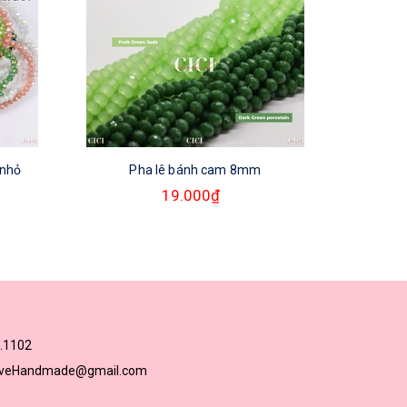
 nhỏ
Pha lê bánh cam 8mm
Dây pha
19.000₫
.1102
loveHandmade@gmail.com