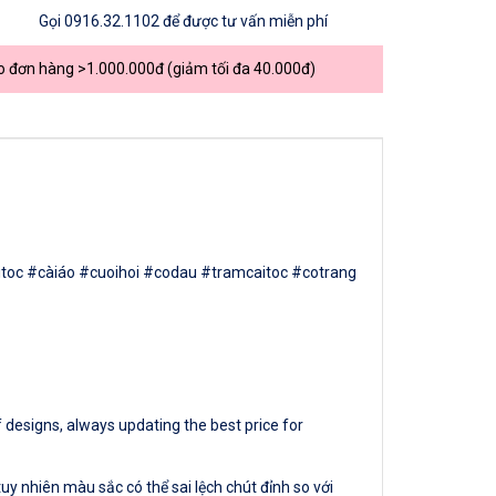
Gọi
0916.32.1102
để được tư vấn miễn phí
o đơn hàng >1.000.000đ (giảm tối đa 40.000đ)
#càitoc #càiáo #cuoihoi #codau #tramcaitoc #cotrang
 designs, always updating the best price for
y nhiên màu sắc có thể sai lệch chút đỉnh so với