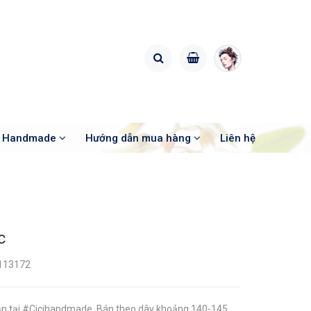
o Handmade
Hướng dẫn mua hàng
Liên hệ
c
113172
 sẵn tại #Cicihandmade Bán theo dây khoảng 140-145