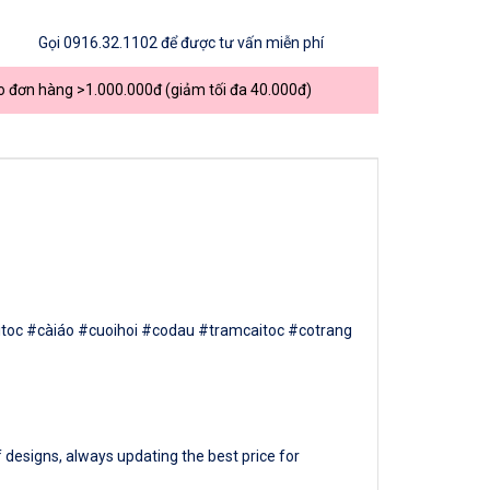
Gọi
0916.32.1102
để được tư vấn miễn phí
o đơn hàng >1.000.000đ (giảm tối đa 40.000đ)
#càitoc #càiáo #cuoihoi #codau #tramcaitoc #cotrang
 designs, always updating the best price for