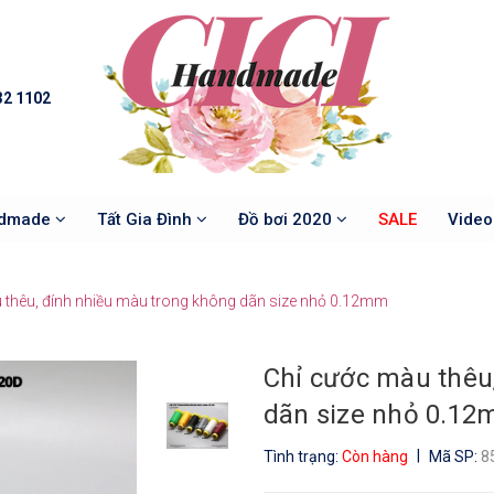
32 1102
ndmade
Tất Gia Đình
Đồ bơi 2020
SALE
Vide
 thêu, đính nhiều màu trong không dãn size nhỏ 0.12mm
Chỉ cước màu thêu
dãn size nhỏ 0.1
|
Tình trạng:
Còn hàng
Mã SP:
8