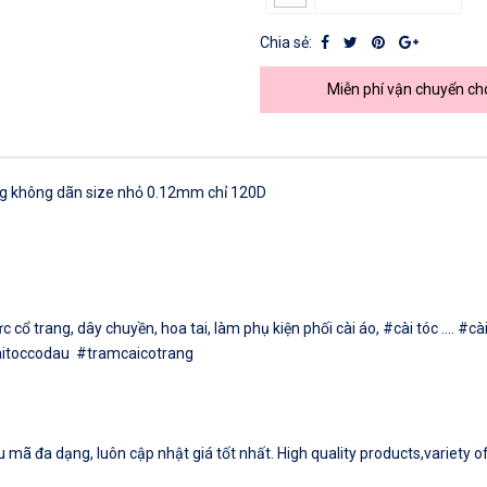
Chia sẻ:
Miễn phí vận chuyển ch
ng không dãn size nhỏ 0.12mm chỉ 120D
ổ trang, dây chuyền, hoa tai, làm phụ kiện phối cài áo, #cài tóc .... 
aitoccodau #tramcaicotrang
mã đa dạng, luôn cập nhật giá tốt nhất. High quality products,variety of