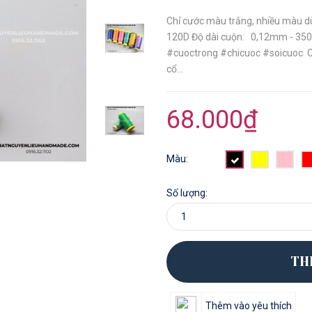
Chỉ cước màu trắng, nhiều màu d
120D Độ dài cuộn: 0,12mm - 350
#cuoctrong #chicuoc #soicuoc C
cổ...
68.000₫
Màu:
Số lượng:
TH
Thêm vào yêu thích