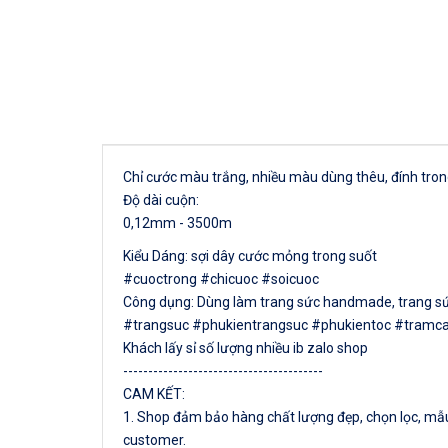
Chỉ cước màu trắng, nhiều màu dùng thêu, đính tro
Độ dài cuộn:
0,12mm - 3500m
Kiểu Dáng: sợi dây cước mỏng trong suốt
#cuoctrong #chicuoc #soicuoc
Công dụng: Dùng làm trang sức handmade, trang sức c
#trangsuc #phukientrangsuc #phukientoc #tramc
Khách lấy sỉ số lượng nhiều ib zalo shop
----------------------------------------
CAM KẾT:
1. Shop đảm bảo hàng chất lượng đẹp, chọn lọc, mẫu 
customer.