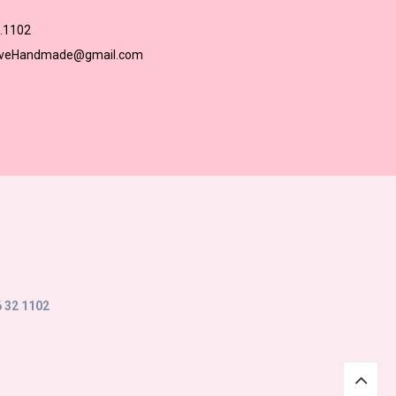
.1102
loveHandmade@gmail.com
 32 1102