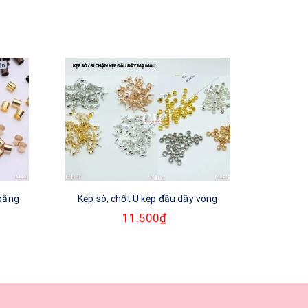
 bằng
Kẹp sò, chốt U kẹp đầu dây vòng
Hạt bi
11.500₫