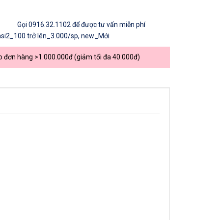
Gọi
0916.32.1102
để được tư vấn miễn phí
asi2_100 trở lên_3.000/sp
,
new_Mới
o đơn hàng >1.000.000đ (giảm tối đa 40.000đ)