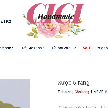
32 1102
ndmade
Tất Gia Đình
Đồ bơi 2020
SALE
Vide
Xược 5 răng
|
Tình trạng:
Còn hàng
Mã SP:
8
Chi tiết sản phẩm : Loại : Phụ kiệ