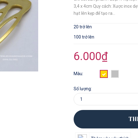
3,4 x 4cm Quy cách: Xược inox dẹt
hạt lên kẹp để tạo ra...
20 trở lên
100 trở lên
6.000₫
Màu:
Số lượng:
TH