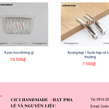
Xược inox không gỉ
Xương kẹp / Sườn kẹp cá 
thường
10.500₫
7.500₫
CICI HANDMADE - HẠT PHA
Tel:
0916.32
LÊ VÀ NGUYÊN LIỆU
Email:
Cici