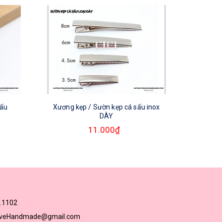
sấu
Xương kẹp / Sườn kẹp cá sấu inox
DÀY
11.000₫
.1102
loveHandmade@gmail.com