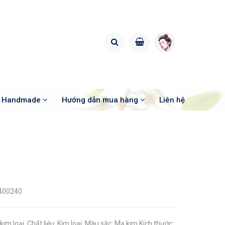
o Handmade
Hướng dẫn mua hàng
Liên hệ
400240
n kim loại Chất liệu: Kim loại Màu sắc: Mạ kim Kích thước: