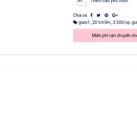
Thêm vào yêu thích
Chia sẻ:
giasi1_20 trở lên_3.500/sp
,
gi
Miễn phí vận chuyển ch