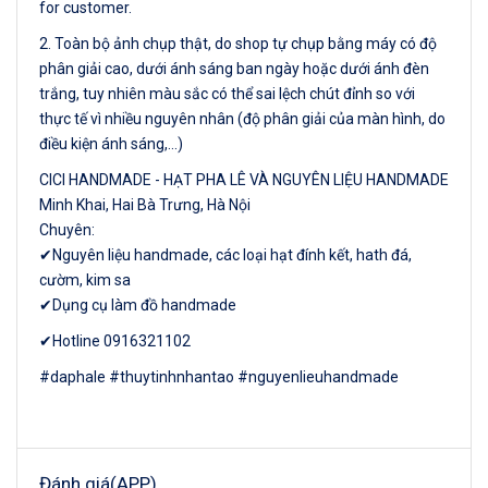
for customer.
2. Toàn bộ ảnh chụp thật, do shop tự chụp bằng máy có độ
phân giải cao, dưới ánh sáng ban ngày hoặc dưới ánh đèn
trắng, tuy nhiên màu sắc có thể sai lệch chút đỉnh so với
thực tế vì nhiều nguyên nhân (độ phân giải của màn hình, do
điều kiện ánh sáng,…)
CICI HANDMADE - HẠT PHA LÊ VÀ NGUYÊN LIỆU HANDMADE
Minh Khai, Hai Bà Trưng, Hà Nội
Chuyên:
✔Nguyên liệu handmade, các loại hạt đính kết, hath đá,
cườm, kim sa
✔Dụng cụ làm đồ handmade
✔Hotline 0916321102
#daphale #thuytinhnhantao #nguyenlieuhandmade
Đánh giá(APP)