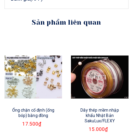
Sản phẩm liên quan
Ống chặn cố định (ống
Dây thép mềm nhập
bóp) bằng đồng
khẩu Nhật Bản
SakuLux/FLEXY
17.500₫
15.000₫