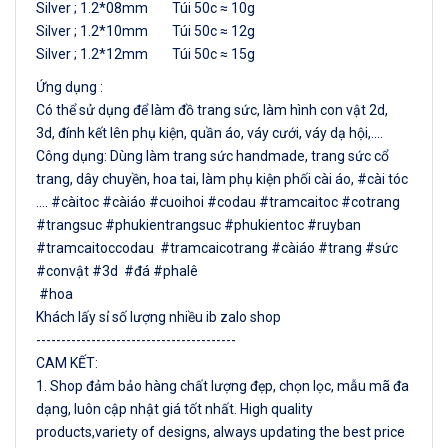
Silver ; 1.2*08mm Túi 50c ≈ 10g
Silver ; 1.2*10mm Túi 50c ≈ 12g
Silver ; 1.2*12mm Túi 50c ≈ 15g
Ứng dụng :
Có thể sử dụng để làm đồ trang sức, làm hình con vật 2d,
3d, đính kết lên phụ kiện, quần áo, váy cưới, váy dạ hội,....
Công dụng: Dùng làm trang sức handmade, trang sức cổ
trang, dây chuyền, hoa tai, làm phụ kiện phối cài áo, #cài tóc
.... #càitoc #càiáo #cuoihoi #codau #tramcaitoc #cotrang
#trangsuc #phukientrangsuc #phukientoc #ruyban
#tramcaitoccodau #tramcaicotrang #càiáo #trang #sức
#convật #3d #đá #phalê
#hoa
Khách lấy sỉ số lượng nhiều ib zalo shop
----------------------------------------
CAM KẾT:
1. Shop đảm bảo hàng chất lượng đẹp, chọn lọc, mẫu mã đa
dạng, luôn cập nhật giá tốt nhất. High quality
products,variety of designs, always updating the best price