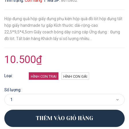
|
Tình trạng:
Còn hàng
Mã SP:
8610802
Hộp đựng quà hộp giấy đựng phụ kiện hộp quà đồ lót hộp đụng tất
hộp giấy handmade tự gấp Kích thước: dài-rộng-cao
22,5*9,5*4,5cm Giấy coach bóng dày cứng cáp Ứng dụng : Đựng
đồ lót. Tất bán hàng Khách lấy sỉ số lượng nhiều...
10.500₫
Loại:
HÌNH CON TRAI
HÌNH CON GÁI
Số lượng:
THÊM VÀO GIỎ HÀNG