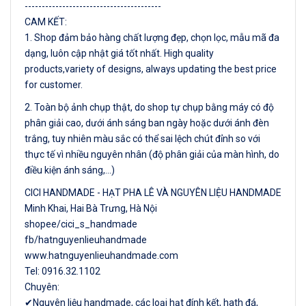
----------------------------------------
CAM KẾT:
1. Shop đảm bảo hàng chất lượng đẹp, chọn lọc, mẫu mã đa
dạng, luôn cập nhật giá tốt nhất. High quality
products,variety of designs, always updating the best price
for customer.
2. Toàn bộ ảnh chụp thật, do shop tự chụp bằng máy có độ
phân giải cao, dưới ánh sáng ban ngày hoặc dưới ánh đèn
trắng, tuy nhiên màu sắc có thể sai lệch chút đỉnh so với
thực tế vì nhiều nguyên nhân (độ phân giải của màn hình, do
điều kiện ánh sáng,…)
CICI HANDMADE - HẠT PHA LÊ VÀ NGUYÊN LIỆU HANDMADE
Minh Khai, Hai Bà Trưng, Hà Nội
shopee/cici_s_handmade
fb/hatnguyenlieuhandmade
www.hatnguyenlieuhandmade.com
Tel: 0916.32.1102
Chuyên:
✔Nguyên liệu handmade, các loại hạt đính kết, hath đá,