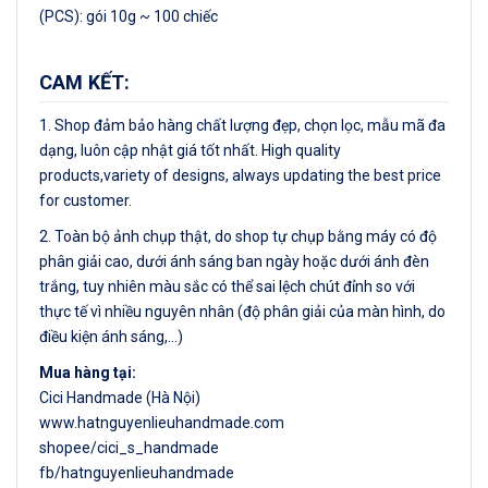
(PCS): gói 10g ~ 100 chiếc
CAM KẾT:
1. Shop đảm bảo hàng chất lượng đẹp, chọn lọc, mẫu mã đa
dạng, luôn cập nhật giá tốt nhất. High quality
products,variety of designs, always updating the best price
for customer.
2. Toàn bộ ảnh chụp thật, do shop tự chụp bằng máy có độ
phân giải cao, dưới ánh sáng ban ngày hoặc dưới ánh đèn
trắng, tuy nhiên màu sắc có thể sai lệch chút đỉnh so với
thực tế vì nhiều nguyên nhân (độ phân giải của màn hình, do
điều kiện ánh sáng,…)
Mua hàng tại:
Cici Handmade (Hà Nội)
www.hatnguyenlieuhandmade.com
shopee/cici_s_handmade
fb/hatnguyenlieuhandmade