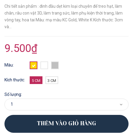
Chi tiết sản phẩm : đinh đầu dẹt kim loại chuyên để treo hạt, làm
chân, râu con vật 3D, làm trang sức, làm phụ kiện thời trang, làm
vòng tay, hoa tai Màu: mạ màu KC Gold, White K Kích thước: 3cm
và...
9.500₫
Màu:
Kích thước:
5 CM
3 CM
Số lượng:
THÊM VÀO GIỎ HÀNG