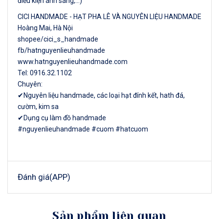
điều kiện ánh sáng,…)
CICI HANDMADE - HẠT PHA LÊ VÀ NGUYÊN LIỆU HANDMADE
Hoàng Mai, Hà Nội
shopee/cici_s_handmade
fb/hatnguyenlieuhandmade
www.hatnguyenlieuhandmade.com
Tel: 0916.32.1102
Chuyên:
✔Nguyên liệu handmade, các loại hạt đính kết, hath đá,
cườm, kim sa
✔Dụng cụ làm đồ handmade
#nguyenlieuhandmade #cuom #hatcuom
Đánh giá(APP)
Sản phẩm liên quan