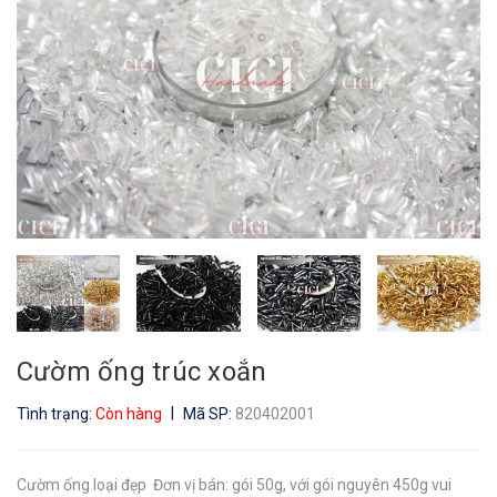
Cườm ống trúc xoắn
|
Tình trạng:
Còn hàng
Mã SP:
820402001
Cườm ống loại đẹp Đơn vị bán: gói 50g, với gói nguyên 450g vui