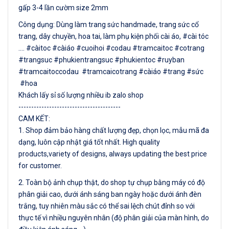
gấp 3-4 lần cườm size 2mm
Công dụng: Dùng làm trang sức handmade, trang sức cổ
trang, dây chuyền, hoa tai, làm phụ kiện phối cài áo, #cài tóc
.... #càitoc #càiáo #cuoihoi #codau #tramcaitoc #cotrang
#trangsuc #phukientrangsuc #phukientoc #ruyban
#tramcaitoccodau #tramcaicotrang #càiáo #trang #sức
#hoa
Khách lấy sỉ số lượng nhiều ib zalo shop
----------------------------------------
CAM KẾT:
1. Shop đảm bảo hàng chất lượng đẹp, chọn lọc, mẫu mã đa
dạng, luôn cập nhật giá tốt nhất. High quality
products,variety of designs, always updating the best price
for customer.
2. Toàn bộ ảnh chụp thật, do shop tự chụp bằng máy có độ
phân giải cao, dưới ánh sáng ban ngày hoặc dưới ánh đèn
trắng, tuy nhiên màu sắc có thể sai lệch chút đỉnh so với
thực tế vì nhiều nguyên nhân (độ phân giải của màn hình, do