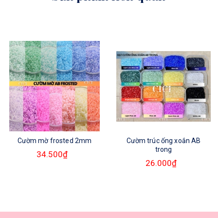
Cườm mờ frosted 2mm
Cườm trúc ống xoắn AB
trong
34.500₫
26.000₫